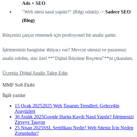
Ads + SEO
"Web sitesi nasıl yapılır?" (Bilgi odaklı) ->
Sadece SEO
(Blog)
Bütçenizi çarçur etmemek için profesyonel bir analiz şarttır.
İşletmenizin hangisine ihtiyacı var? Mevcut sitenizi ve pazarınızı
analiz edelim, size özel **"Dijital Büyüme Reçetesi"**ni çıkaralım.
Ücretsiz Dijital Analiz Talep Edin
MMF Soft Ekibi
İlgili yazılar
15 Ocak 2025
2025 Web Tasarım Trendleri: Geleceğin
Arayüzleri
30 Aralık 2025
Google Harita Kaydı Nasıl Yapılır? İşletmenizi
Zirveye Taşıyın
25 Nisan 2025
SSL Sertifikası Nedir? Web Siteniz İçin Neden
Zorunludur?