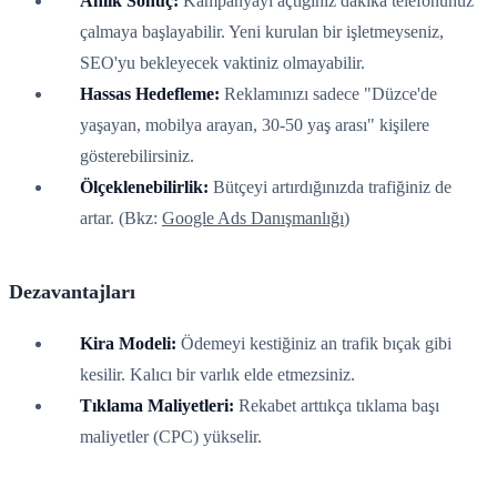
Anlık Sonuç:
Kampanyayı açtığınız dakika telefonunuz
çalmaya başlayabilir. Yeni kurulan bir işletmeyseniz,
SEO'yu bekleyecek vaktiniz olmayabilir.
Hassas Hedefleme:
Reklamınızı sadece "Düzce'de
yaşayan, mobilya arayan, 30-50 yaş arası" kişilere
gösterebilirsiniz.
Ölçeklenebilirlik:
Bütçeyi artırdığınızda trafiğiniz de
artar. (Bkz:
Google Ads Danışmanlığı
)
Dezavantajları
Kira Modeli:
Ödemeyi kestiğiniz an trafik bıçak gibi
kesilir. Kalıcı bir varlık elde etmezsiniz.
Tıklama Maliyetleri:
Rekabet arttıkça tıklama başı
maliyetler (CPC) yükselir.