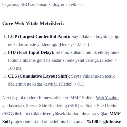
başarınız, SEO sıralamanızı doğrudan etkiler.
Core Web Vitals Metrikleri:
LCP (Largest Contentful Paint):
Sayfadaki en büyük içeriğin
ne kadar sürede yüklendiği. (Hedef: < 2.5 sn)
FID (First Input Delay):
Sitenin, kullanıcının ilk etkileşimine
(butona tıklama gibi) ne kadar sürede yanıt verdiği. (Hedef: <
100 ms)
CLS (Cumulative Layout Shift):
Sayfa yüklenirken içerik
öğelerinin ne kadar kaydığı. (Hedef: < 0.1)
Next.js gibi modern framework'ler ve MMF Soft'un
Web Yazılım
yaklaşımları, Server-Side Rendering (SSR) ve Statik Site Üretimi
(SSG) ile bu metriklerde en yüksek skorları almanızı sağlar.
MMF
Soft
projelerinde standart hedefimiz her zaman
%100 Lighthouse