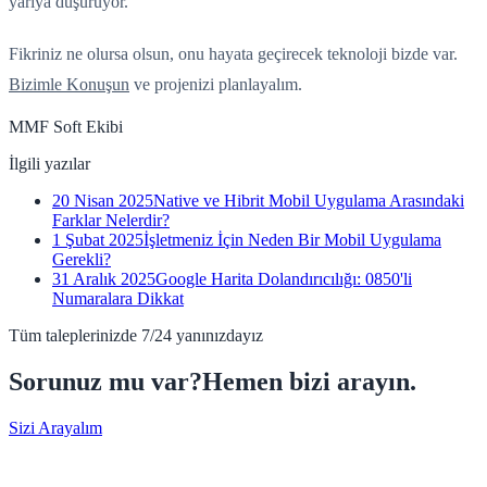
yarıya düşürüyor.
Fikriniz ne olursa olsun, onu hayata geçirecek teknoloji bizde var.
Bizimle Konuşun
ve projenizi planlayalım.
MMF Soft Ekibi
İlgili yazılar
20 Nisan 2025
Native ve Hibrit Mobil Uygulama Arasındaki
Farklar Nelerdir?
1 Şubat 2025
İşletmeniz İçin Neden Bir Mobil Uygulama
Gerekli?
31 Aralık 2025
Google Harita Dolandırıcılığı: 0850'li
Numaralara Dikkat
Tüm taleplerinizde 7/24 yanınızdayız
Sorunuz mu var?
Hemen bizi arayın.
Sizi Arayalım