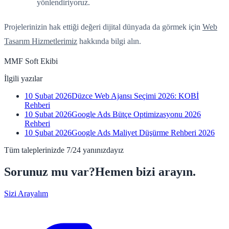
yönlendiriyoruz.
Projelerinizin hak ettiği değeri dijital dünyada da görmek için
Web
Tasarım Hizmetlerimiz
hakkında bilgi alın.
MMF Soft Ekibi
İlgili yazılar
10 Şubat 2026
Düzce Web Ajansı Seçimi 2026: KOBİ
Rehberi
10 Şubat 2026
Google Ads Bütçe Optimizasyonu 2026
Rehberi
10 Şubat 2026
Google Ads Maliyet Düşürme Rehberi 2026
Tüm taleplerinizde 7/24 yanınızdayız
Sorunuz mu var?
Hemen bizi arayın.
Sizi Arayalım