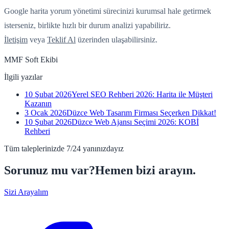
Google harita yorum yönetimi sürecinizi kurumsal hale getirmek
isterseniz, birlikte hızlı bir durum analizi yapabiliriz.
İletişim
veya
Teklif Al
üzerinden ulaşabilirsiniz.
MMF Soft Ekibi
İlgili yazılar
10 Şubat 2026
Yerel SEO Rehberi 2026: Harita ile Müşteri
Kazanın
3 Ocak 2026
Düzce Web Tasarım Firması Seçerken Dikkat!
10 Şubat 2026
Düzce Web Ajansı Seçimi 2026: KOBİ
Rehberi
Tüm taleplerinizde 7/24 yanınızdayız
Sorunuz mu var?
Hemen bizi arayın.
Sizi Arayalım